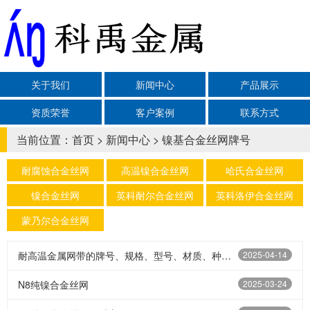
关于我们
新闻中心
产品展示
资质荣誉
客户案例
联系方式
当前位置：
首页
>
新闻中心
>
镍基合金丝网牌号
耐腐蚀合金丝网
高温镍合金丝网
哈氏合金丝网
镍合金丝网
英科耐尔合金丝网
英科洛伊合金丝网
蒙乃尔合金丝网
耐高温金属网带的牌号、规格、型号、材质、种类、特性、用途
2025-04-14
N8纯镍合金丝网
2025-03-24