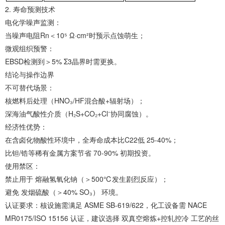
2. ‌寿命预测技术‌
‌电化学噪声监测‌：
当噪声电阻Rn＜10⁵ Ω·cm²时预示点蚀萌生；
‌微观组织预警‌：
EBSD检测到＞5% Σ3晶界时需更换。
‌结论与操作边界‌
‌不可替代场景‌：
‌核燃料后处理‌（HNO₃/HF混合酸+辐射场）；
‌深海油气酸性介质‌（H₂S+CO₂+Cl⁻协同腐蚀）。
‌经济性优势‌：
在含卤化物酸性环境中，全寿命成本比C22低 ‌25-40%‌；
比钽/锆等稀有金属方案节省 ‌70-90%‌ 初期投资。
‌使用禁区‌：
禁止用于 ‌熔融氢氧化钠‌（＞500℃发生剧烈反应）；
避免 ‌发烟硫酸（＞40% SO₃）‌ 环境。
‌认证要求‌：核设施需满足 ‌ASME SB-619/622‌，化工设备需 ‌NACE
MR0175/ISO 15156‌ 认证，建议选择 ‌双真空熔炼+控轧控冷‌ 工艺的丝