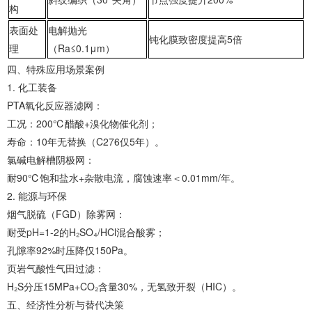
构‌
‌表面处
电解抛光
钝化膜致密度提高5倍
理‌
（Ra≤0.1μm）
‌四、特殊应用场景案例‌
1. ‌化工装备‌
‌PTA氧化反应器滤网‌：
工况：200℃醋酸+溴化物催化剂；
寿命：10年无替换（C276仅5年）。
‌氯碱电解槽阴极网‌：
耐90℃饱和盐水+杂散电流，腐蚀速率＜0.01mm/年。
2. ‌能源与环保‌
‌烟气脱硫（FGD）除雾网‌：
耐受pH=1-2的H₂SO₄/HCl混合酸雾；
孔隙率92%时压降仅150Pa。
‌页岩气酸性气田过滤‌：
H₂S分压15MPa+CO₂含量30%，无氢致开裂（HIC）。
‌五、经济性分析与替代决策‌