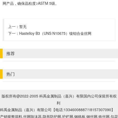
网产品，确保晶粒度≥ASTM 5级。
上一：暂无
下一：
Hastelloy B3（UNS N10675）镍钼合金丝网‌
推荐
热门
版权所有@2022-2005 科禹金属制品（嘉兴）有限国内公司保留所有权
利
科禹金属制品（嘉兴）有限公司【电话:13346008887
/18157307090
】
产销规整填料,丝网除沫器,隐形防护网,护栏网,钢格板,钢丝网,铁丝网,勾花