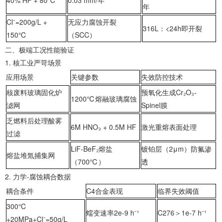
‌40% HF + 80℃‌
0.03 mm/年
年
‌Cl⁻=200g/L +
无应力腐蚀开裂
316L：<24h即开裂
150℃‌
（SCC）
‌二、极端工况性能验证‌
1. ‌核工业严苛场景‌
应用场景
关键参数
失效防控技术
‌核废料玻璃固化炉
预氧化生成Cr₂O₃-
1200℃熔融玻璃腐蚀
滤网‌
Spinel膜
‌乏燃料后处理酸雾
6M HNO₃ + 0.5M HF
激光重熔表面处理
过滤‌
LiF-BeF₂熔盐
镀铂层（2μm）防氟渗
‌熔盐堆氚捕集网‌
（700℃）
透
2. ‌力学-腐蚀耦合数据‌
耦合条件
C4合金表现
临界失效阈值
‌300℃
蠕变速率2e-9 h⁻¹
C276＞1e-7 h⁻¹
+20MPa+Cl⁻=50g/L‌