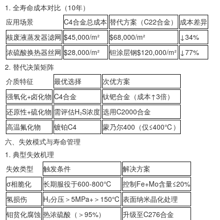
1. ‌全寿命成本对比（10年）‌
应用场景
C4合金总成本
替代方案（C22合金）
成本差异
核废液蒸发器滤网
$45,000/m²
$68,000/m²
↓34%
浓硫酸换热器丝网
$28,000/m²
钽涂层钢$120,000/m²
↓77%
2. ‌替代决策矩阵‌
介质特征
最优选择
次优方案
‌强氧化+卤化物‌
C4合金
钛钯合金（成本↑3倍）
‌还原性+硫化物‌
需评估H₂S浓度
选用C2000合金
‌高温氟化物‌
镀铂C4
蒙乃尔400（仅≤400℃）
‌六、失效模式与寿命管理‌
1. ‌典型失效机理‌
失效类型
触发条件
解决方案
‌σ相脆化‌
长期服役于600-800℃
控制Fe+Mo含量≤20%
‌氢损伤‌
H₂分压＞5MPa+＞150℃
表面纳米晶化处理
‌钼贫化腐蚀‌
热浓硫酸（＞95%）
升级至C276合金