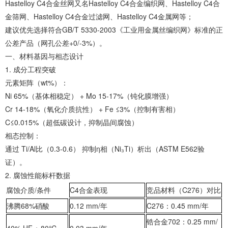
‌Hastelloy C4合金丝网又名‌Hastelloy C4合金编织网、‌Hastelloy C4合
金筛网、‌Hastelloy C4合金过滤网、‌Hastelloy C4金属网等；
建议优先选择符合GB/T 5330-2003《工业用金属丝编织网》标准的正
公差产品（网孔公差+0/-3%）。
‌一、材料基因与相态设计‌
1. ‌成分工程突破‌
‌元素矩阵（wt%）‌：
‌Ni 65%‌（基体相稳定） + ‌Mo 15-17%‌（钝化膜增强）
‌Cr 14-18%‌（氧化介质抗性） + ‌Fe ≤3%‌（控制有害相）
‌C≤0.015%‌（超低碳设计，抑制晶间腐蚀）
‌相态控制‌：
通过 ‌Ti/Al比（0.3-0.6）‌ 抑制η相（Ni₃Ti）析出（ASTM E562验
证）。
2. ‌腐蚀性能标杆数据‌
腐蚀介质/条件
C4合金表现
竞品材料（C276）对比
‌沸腾68%硝酸‌
0.12 mm/年
C276：0.45 mm/年
锆合金702：0.25 mm/