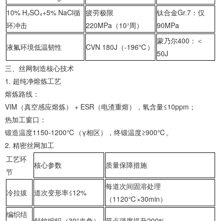
‌10% H₂SO₄+5% NaCl循
疲劳极限
钛合金Gr.7：仅
环冲击‌
220MPa（10⁷周）
90MPa
蒙乃尔400：＜
‌液氟环境低温韧性‌
CVN 180J（-196℃）
50J
‌三、丝网制造核心技术‌
1. ‌超纯净熔炼工艺‌
‌熔炼路线‌：
VIM（真空感应熔炼） + ESR（电渣重熔），氧含量≤10ppm；
‌热加工窗口‌：
锻造温度1150-1200℃（γ相区），终锻温度≥900℃。
2. ‌精密丝网加工‌
工艺环
核心参数
质量保障措施
节
每道次间固溶处理
‌冷拉拔‌
道次变形率≤12%
（1120℃×30min）
‌编织结
斜纹编织（30°夹角）
节点强度提升200%