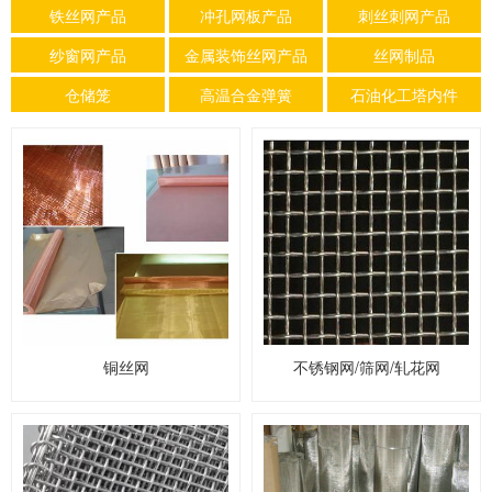
铁丝网产品
冲孔网板产品
刺丝刺网产品
纱窗网产品
金属装饰丝网产品
丝网制品
仓储笼
高温合金弹簧
石油化工塔内件
铜丝网
不锈钢网/筛网/轧花网