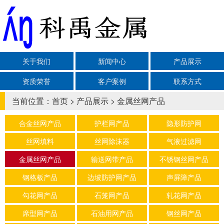
关于我们
新闻中心
产品展示
资质荣誉
客户案例
联系方式
当前位置：
首页
>
产品展示
>
金属丝网产品
合金丝网产品
护栏网产品
隐形防护网
丝网填料
丝网除沫器
气液过滤网
金属丝网产品
输送网带产品
不锈钢丝网产品
钢格板产品
边坡防护网产品
声屏障产品
勾花网产品
石笼网产品
轧花网产品
席型网产品
石油用网产品
钢丝网产品