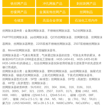
铁丝网产品
冲孔网板产品
刺丝刺网产品
纱窗网产品
金属装饰丝网产品
丝网制品
仓储笼
高温合金弹簧
石油化工塔内件
丝网除沫器种类：金属丝网除沫器、不锈钢丝网除沫器、Ta2丝网除沫器、
F4/PTFE丝网除沫器、pp丝网除沫器、Q235丝网除沫器、丝网聚结器、丝网除沫
器网块、丝网除沫器网垫、2205双相不锈钢丝网除沫器、2507双相钢丝网除沫
器、Monel丝网除沫器、玻纤混编除沫器等。
丝网除沫器是一气液分离装置，气体通过除沫器的丝垫，可除去夹带的雾沫。本
标准(HG/T21618-1998是在原化工部标准：HG5-1404-81、HG5-1405-81和
HG5-1406-81的基础上，结合丝网除沫器实际使用经验及引进装置中的先进技术
修订而成的。
丝网除沫器分类：金属丝网除沫器、塑料丝网除沫器、pp丝网除沫器、抽屉式丝
网除沫器、镶嵌式丝网除沫器、上装式丝网除沫器、下装式丝网除沫器等。
丝网除沫器型式分类：SP型（标准型）丝网除沫器、DP型（高效型）丝网除沫
器、HP型（高穿透型）丝网除沫器；
丝网除沫器材质种类：SUS302、201、304、304L、316、316L、310、
310S、309S、347、321、2205、2507、316Ti、317L、黄铜（H62、H65、
H68、H80）、锡青铜（QSn6.5-0.1、QSn6.5-0.4）、碳钢（Q195、08F、
10F）、镍铜（NCu-2.5-1.5）镍（N4、N5、N6）、钛（TA1、TA2、TA10）、
蒙乃尔（UNS N04400、MCu-28-1.5-1.8、Ni68Cu28Fe、NiCu30Fe）、哈氏