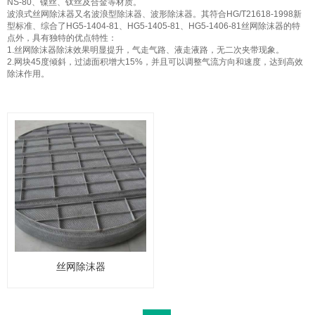
NS-80、镍丝、钛丝及合金等材质。
波浪式丝网除沫器又名波浪型除沫器、波形除沫器。其符合HG/T21618-1998新
型标准、综合了HG5-1404-81、HG5-1405-81、HG5-1406-81丝网除沫器的特
点外，具有独特的优点特性：
1.丝网除沫器除沫效果明显提升，气走气路、液走液路，无二次夹带现象。
2.网块45度倾斜，过滤面积增大15%，并且可以调整气流方向和速度，达到高效
除沫作用。
丝网除沫器