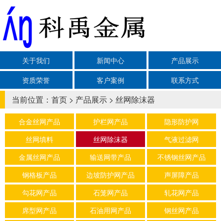
关于我们
新闻中心
产品展示
资质荣誉
客户案例
联系方式
当前位置：
首页
>
产品展示
>
丝网除沫器
合金丝网产品
护栏网产品
隐形防护网
丝网填料
丝网除沫器
气液过滤网
金属丝网产品
输送网带产品
不锈钢丝网产品
钢格板产品
边坡防护网产品
声屏障产品
勾花网产品
石笼网产品
轧花网产品
席型网产品
石油用网产品
钢丝网产品