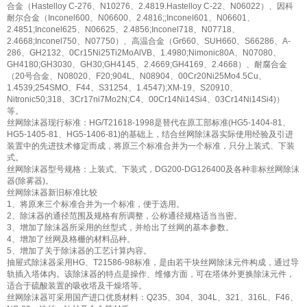
合金（Hastelloy C-276、N10276、2.4819.Hastelloy C-22、N06022）、因科
耐尔合金（Inconel600、N06600、2.4816;;Inconel601、N06601、
2.4851;Inconel625、N06625、2.4856;Inconel718、N07718、
2.4668;Inconel750、N07750）、高温合金（Gr660、SUH660、S66286、A-
286、GH2132、0Cr15Ni25Ti2MoAlVB、1.4980;Nimonic80A、N07080、
GH4180;GH3030、GH30;GH4145、2.4669;GH4169、2.4668）、耐腐合金
（20号合金、N08020、F20;904L、N08904、00Cr20Ni25Mo4.5Cu、
1.4539;254SMO、F44、S31254、1.4547);XM-19、S20910、
Nitronic50;318、3Cr17ni7Mo2N;C4、00Cr14Ni14Si4、03Cr14Ni14Si4)）
等。
丝网除沫器现行标准：HG/T21618-1998是替代在原工部标准(HG5-1404-81、
HG5-1405-81、HG5-1406-81)的基础上，结合丝网除沫器实际使用经验及引进
装置中的先进技术修定而成，将原三个标准合并为一个标准，只分上装式、下装
式。
丝网除沫器型号规格：上装式、下装式，DG200-DG126400及各种非标丝网除沫
器(除雾器)。
丝网除沫器新旧标准比较
1、将原来三个标准合并为一个标准，便于选用。
2、除沫器的通径范围及规格有所调整，公称通径规格适当当密。
3、增加了除沫器所采用的丝型式，并给出了丝网的基本参数。
4、增加了丝网及格栅的材料品种。
5、增加了关于除沫器的工艺计算内容。
抽屉式除沫器采用HG、T21586-98标准，是由若干块丝网除沫元件构成，通过导
轨插入塔体内。该除沫器的特点是操作、维修方面，可在塔体外更换除沫元件，
适合于硫酸装置的吸收塔及干燥塔等。
丝网除沫器可采用国产进口优质材料：Q235、304、304L、321、316L、F46、