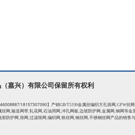
制品（嘉兴）有限公司保留所有权利
46008887
/18157307090
】
产销GB/T5330金属丝编织方孔筛网,GFW丝
,边坡防护网,金属网,钢网
属丝网,输送网带,轧花网,石油用网,冲孔网板
等金
形防护网,筛网,过滤筛网,编织网,铁丝网,钢丝网,不锈钢丝网产品的销售