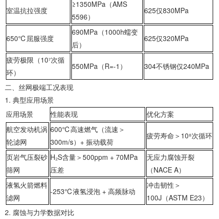
≥1350MPa（AMS
‌室温抗拉强度‌
625仅830MPa
5596）
690MPa（1000h蠕变
‌650℃屈服强度‌
625仅320MPa
后）
‌疲劳极限（10⁷次循
550MPa（R=-1）
304不锈钢仅240MPa
环）‌
‌二、丝网极端工况表现‌
1. ‌典型应用场景‌
应用场景
性能表现
优化方案
‌航空发动机涡
600℃高速燃气（流速＞
疲劳寿命＞10⁸次循环
轮滤网‌
300m/s）+ 振动载荷
‌页岩气压裂砂
H₂S含量＞500ppm + 70MPa
无应力腐蚀开裂
筛网‌
压差
（NACE A）
‌液氢火箭燃料
冲击韧性＞
-253℃液氢浸泡 + 高频脉动
滤网‌
100J（ASTM E23）
2. ‌腐蚀与力学数据对比‌