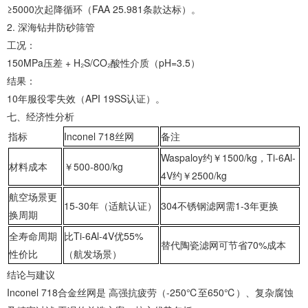
≥5000次起降循环（FAA 25.981条款达标）。
2. ‌深海钻井防砂筛管‌
‌工况‌：
150MPa压差 + H₂S/CO₂酸性介质（pH=3.5）
‌结果‌：
10年服役零失效（API 19SS认证）。
‌七、经济性分析‌
指标
Inconel 718丝网
备注
Waspaloy约￥1500/kg，Ti-6Al-
材料成本
￥500-800/kg
4V约￥2500/kg
航空场景更
15-30年（适航认证）
304不锈钢滤网需1-3年更换
换周期
全寿命周期
比Ti-6Al-4V优55%
替代陶瓷滤网可节省70%成本
性价比
（航发场景）
‌结论与建议‌
‌Inconel 718合金丝网‌是 ‌高强抗疲劳（-250℃至650℃）、复杂腐蚀