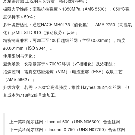
及精密过滤‌ 工况的首选方案，核心优势包括：
‌极限力学性能‌：室温抗拉强度＞1350MPa（AMS 5596），650℃强
度保持率＞50%；
‌多环境普适性‌：通过NACE MR0175（硫化氢）、AMS 2750（高温氧
化）及MIL-STD-810（振动疲劳）认证；
‌精密制造兼容‌：可加工至400目超细丝网（丝径≤0.03mm），精度
±0.001mm（ISO 9044）。
‌使用限制与优化‌：
‌避免场景‌：长期暴露于＞700℃环境（γ''相粗化）及浓硝酸；
‌冶炼控制‌：需真空感应熔炼（VIM）+电渣重熔（ESR）双联工艺
（AMS 5662）；
‌升级方案‌：若需 ‌＞700℃高温强度‌，推荐 ‌Haynes 282合金丝网‌，但
其成本为718的2倍且难加工。
上一英科耐尔丝网：
Inconel 600（UNS N06600）合金丝网‌
下一英科耐尔丝网：
‌Inconel X-750（UNS N07750）合金丝网‌