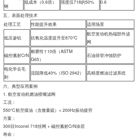
低成本（0.6倍）
强度仅718的50%
0.6
钢‌
‌五、表面处理技术‌
处理工艺
性能提升效果
适用场景
航空发动机热端部件滤
‌低压渗铝‌
抗氧化温度提升至870℃
网
耐磨性↑10倍（ASTM
‌磁控溅射CrN‌
石油筛管冲蚀防护
G65）
‌电化学去毛
流阻降低40%（ISO 2942）
高精度燃油过滤系统
刺‌
‌六、典型应用案例‌
1. ‌航空发动机燃油喷嘴滤网‌
‌工况‌：
550℃航空煤油（含微量硫）+ 200Hz振动疲劳
‌方案‌：
300目Inconel 718丝网 + 磁控溅射CrN涂层
‌寿命‌：