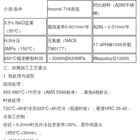
对比材料（A286不锈
介质/条件
Inconel 718表现
钢）
‌3.5% NaCl盐雾
腐蚀速率0.001mm/年
A286＞0.01mm/年
（35℃）‌
‌H₂S分压
无氢脆（NACE
17-4PH钢100h开裂
2MPa（150℃）‌
TM0177）
‌650℃蠕变断裂时间‌
＞3000h@620MPa
Waspaloy仅1200h
‌三、丝网加工工艺要点‌
1. ‌热处理与成型‌
‌固溶处理‌：
‌955-980℃×1h空冷‌（AMS 5596标准），避免δ相析出；
‌时效处理‌：
‌720℃×8h炉冷至620℃×8h空冷‌（双级时效），硬度HRC 35-42；
‌冷加工控制‌：
丝径＞0.2mm时允许冷拉变形率≤30%，需中间退火
（955℃×30min）。