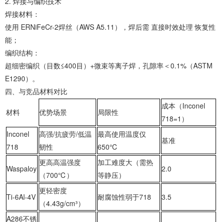
2. ‌焊接与编织技术‌
‌焊接材料‌：
使用 ‌ERNiFeCr-2焊丝‌（AWS A5.11），焊后需 ‌直接时效处理‌ 恢复性
能；
‌编织结构‌：
‌超细密编织（目数≤400目）+微束等离子焊‌，孔隙率＜0.1%（ASTM
E1290）。
‌四、与竞品材料对比‌
成本（Inconel
材料
优势场景
局限性
718=1）
‌Inconel
高强/抗疲劳/低温
最高使用温度仅
基准
718‌
韧性
650℃
更高高温强度
加工难度大（需热
‌Waspaloy‌
2.0
（700℃）
等静压）
更轻密度
‌Ti-6Al-4V‌
耐腐蚀性弱于718
3.5
（4.43g/cm³）
‌A286不锈