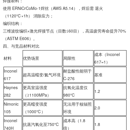
‌焊接材料‌：
使用 ‌ERNiCrCoMo-1焊丝‌（AWS A5.14），焊后需 ‌退火
（1120℃×1h）‌ 消除应力；
‌编织结构‌：
‌三维波纹编织+激光焊接节点‌（目数≤60目），高温疲劳寿命提升70%
（ASTM E606）。
‌四、与竞品材料对比‌
成本（Inconel
材料
优势场景
局限性
617=1）
‌Inconel
耐盐酸性能弱于
超高温蠕变/氦气环境
基准
617‌
C-276
‌Haynes
更高室温强度
抗氧化温度仅
1.2
282‌
（≥1100MPa）
980℃
‌Nimonic
更高蠕变强度
无法用于核辐照
2.0
105‌
（1000℃）
环境
‌Inconel
成本高（1.8
抗蒸汽氧化至750℃
1.8
740H‌
倍）