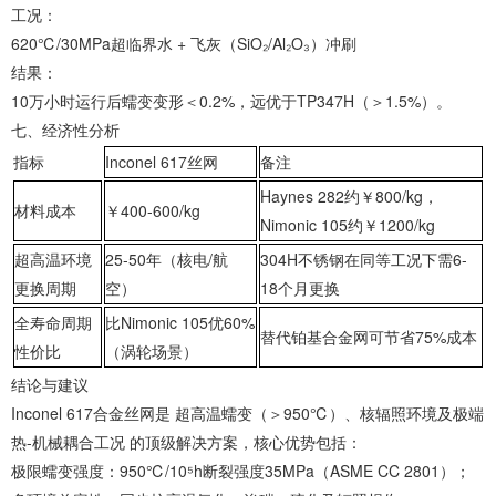
‌工况‌：
620℃/30MPa超临界水 + 飞灰（SiO₂/Al₂O₃）冲刷
‌结果‌：
10万小时运行后蠕变变形＜0.2%，远优于TP347H（＞1.5%）。
‌七、经济性分析‌
指标
Inconel 617丝网
备注
Haynes 282约￥800/kg，
材料成本
￥400-600/kg
Nimonic 105约￥1200/kg
超高温环境
25-50年（核电/航
304H不锈钢在同等工况下需6-
更换周期
空）
18个月更换
全寿命周期
比Nimonic 105优60%
替代铂基合金网可节省75%成本
性价比
（涡轮场景）
‌结论与建议‌
‌Inconel 617合金丝网‌是 ‌超高温蠕变（＞950℃）、核辐照环境及极端
热-机械耦合工况‌ 的顶级解决方案，核心优势包括：
‌极限蠕变强度‌：950℃/10⁵h断裂强度35MPa（ASME CC 2801）；