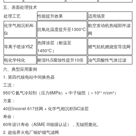
‌五、表面处理技术‌
处理工艺
性能提升效果
适用场景
‌化学气相沉积Al-
航空发动机热端部件滤
抗氧化温度提升至1300℃
Si‌
网
热障涂层（耐温至
‌等离子喷涂YSZ‌
燃气轮机燃烧室导流网
1450℃）
‌电化学钝化‌
耐湿H₂S腐蚀性提升10倍
油气田酸性气体过滤
‌六、典型应用案例‌
1. ‌第四代核电站中间换热器‌
‌工况‌：
950℃氦气冷却剂（压力8MPa）+ 中子辐照（＞10²¹ n/cm²）
‌方案‌：
40目Inconel 617丝网 + 化学气相沉积SiC涂层
‌寿命‌：
60年设计寿命（ASME III核级认证），无辐照脆化。
2. ‌超临界火电厂锅炉烟气滤网‌