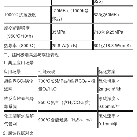
625）
120MPa（1000h暴
‌1000℃抗拉强度‌
625仅60MPa
露后）
‌蠕变断裂强度
35MPa
718合金25MPa
（950℃/10⁵h）‌
‌热导率（800℃）‌
25.6 W/(m·K)
601仅18.3 W/(m·K)
‌二、丝网极端高温与腐蚀表现‌
1. ‌典型应用场景‌
应用场景
性能表现
优化方案
‌超临界CO₂涡轮
700℃/25MPa超临界CO₂ + 微
氧化增重＜
滤网‌
量O₂/H₂O
2mg/cm²/kh
‌核反应堆氦气冷
渗碳深度＜
950℃氦气（含H₂/CO杂质）
却系统‌
0.05mm/年
‌化工裂解炉裂解
硫化速率＜
900℃含硫烃类（H₂S＞1%）
气管网‌
0.1mm/年
2. ‌腐蚀数据对比‌