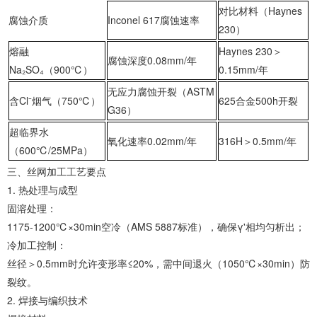
对比材料（Haynes
腐蚀介质
Inconel 617腐蚀速率
230）
‌熔融
Haynes 230＞
腐蚀深度0.08mm/年
Na₂SO₄（900℃）‌
0.15mm/年
无应力腐蚀开裂（ASTM
‌含Cl⁻烟气（750℃）‌
625合金500h开裂
G36）
‌超临界水
氧化速率0.02mm/年
316H＞0.5mm/年
（600℃/25MPa）‌
‌三、丝网加工工艺要点‌
1. ‌热处理与成型‌
‌固溶处理‌：
‌1175-1200℃×30min空冷‌（AMS 5887标准），确保γ'相均匀析出；
‌冷加工控制‌：
丝径＞0.5mm时允许变形率≤20%，需中间退火（1050℃×30min）防
裂纹。
2. ‌焊接与编织技术‌