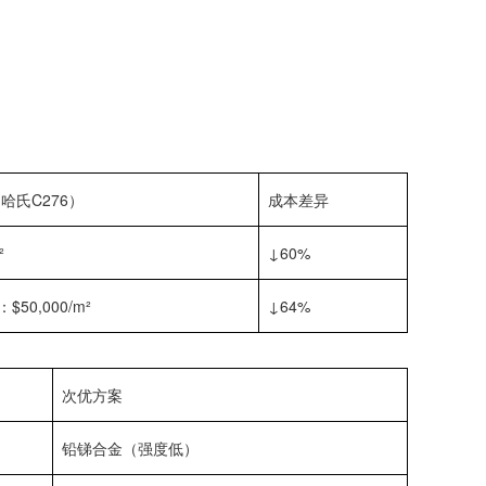
哈氏C276）
成本差异
²
↓60%
$50,000/m²
↓64%
次优方案
铅锑合金（强度低）