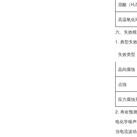
‌混酸（H₂S
‌高温氧化
‌六、失效
1. ‌典型失
失效类型
‌晶间腐蚀‌
‌点蚀‌
‌应力腐蚀
2. ‌寿命预
‌电化学噪声
当电流波动