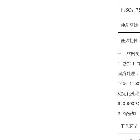
‌H₂SO₄=
‌冲刷腐蚀（
‌低温韧性（
‌三、丝网制
1. ‌热加工
‌固溶处理‌：
1050-1
‌稳定化处理
850-90
2. ‌精密加
工艺环节