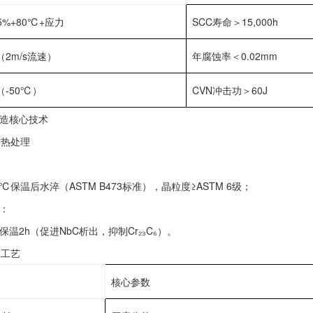
75%+80℃+应力‌
SCC寿命＞15,000h
2m/s流速）‌
年腐蚀率＜0.02mm
-50℃）‌
CVN冲击功＞60J
造核心技术‌
与热处理‌
150℃保温后水淬（ASTM B473标准），晶粒度≥ASTM 6级；
‌：
0℃保温2h（促进NbC析出，抑制Cr₂₃C₆）。
工工艺‌
核心参数