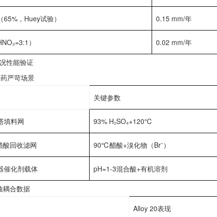
（65%，Huey试验）‌
0.15 mm/年
NO₃=3:1）‌
0.02 mm/年
况性能验证‌
制药严苛场景‌
关键参数
塔填料网‌
93% H₂SO₄+120℃
产醋酸回收滤网‌
90℃醋酸+溴化物（Br⁻）
器催化剂载体‌
pH=1-3混合酸+有机溶剂
腐蚀耦合数据‌
Alloy 20表现