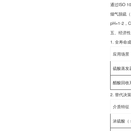
通过ISO 
‌烟气脱硫（
pH=1-2，
‌五、经济
1. ‌全寿命
应用场景
硫酸蒸发
醋酸回收
2. ‌替代决
介质特征
‌浓硫酸（＞