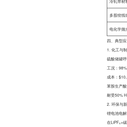
‌冷轧带材
‌多股绞线
‌电化学抛光
‌四、典型
1. ‌化工与
‌硫酸储罐呼
工况：98%
成本：$10,
‌苯胺生产酸
耐受50% H
2. ‌环保与
‌锂电池电解
在LiPF₆