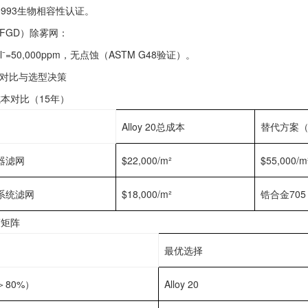
10993生物相容性认证。
FGD）除雾网‌：
Cl⁻=50,000ppm，无点蚀（ASTM G48验证）。
性对比与选型决策‌
成本对比（15年）‌
Alloy 20总成本
替代方案（
器滤网
$22,000/m²
$55,000/m
系统滤网
$18,000/m²
锆合金705：
策矩阵‌
最优选择
80%）‌
Alloy 20