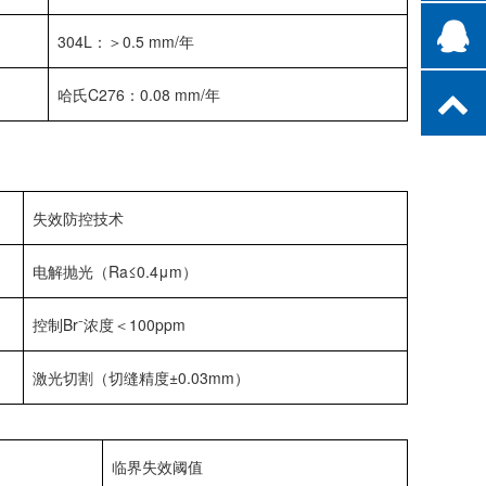
304L：＞0.5 mm/年
哈氏C276：0.08 mm/年
失效防控技术
电解抛光（Ra≤0.4μm）
控制Br⁻浓度＜100ppm
激光切割（切缝精度±0.03mm）
临界失效阈值