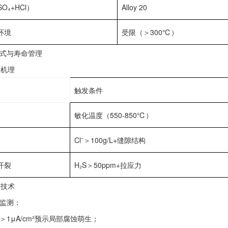
O₄+HCl）‌
Alloy 20
环境‌
受限（＞300℃）
模式与寿命管理‌
效机理‌
触发条件
敏化温度（550-850℃）
Cl⁻＞100g/L+缝隙结构
开裂‌
H₂S＞50ppm+拉应力
测技术‌
监测‌：
＞1μA/cm²预示局部腐蚀萌生；