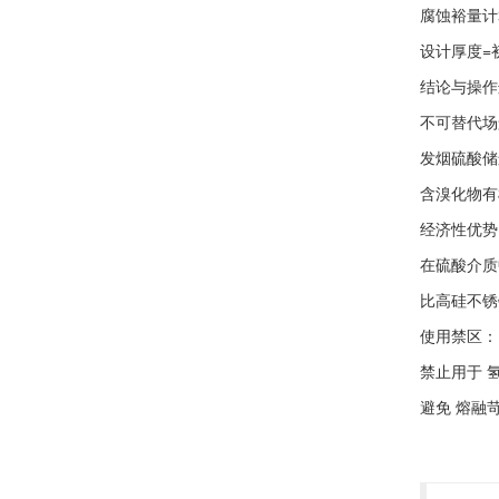
‌腐蚀裕量计
设计厚度=
‌结论与操作
‌不可替代场
‌发烟硫酸储
‌含溴化物有
‌经济性优势
在硫酸介质中
比高硅不锈钢
‌使用禁区‌：
禁止用于 ‌
避免 ‌熔融