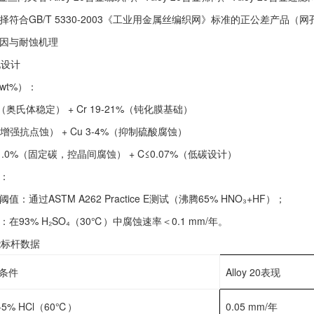
符合GB/T 5330-2003《工业用金属丝编织网》标准的正公差产品（网孔
基因与耐蚀机理‌
化设计‌
wt%）‌：
8%‌（奥氏体稳定） + ‌Cr 19-21%‌（钝化膜基础）
%‌（增强抗点蚀） + ‌Cu 3-4%‌（抑制硫酸腐蚀）
%-1.0%‌（固定碳，控晶间腐蚀） + ‌C≤0.07%‌（低碳设计）
‌：
值‌：通过ASTM A262 Practice E测试（沸腾65% HNO₃+HF）；
‌：在93% H₂SO₄（30℃）中腐蚀速率＜0.1 mm/年。
能标杆数据‌
/条件
Alloy 20表现
+5% HCl（60℃）‌
0.05 mm/年