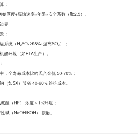
算‌：
初始厚度+腐蚀速率×年限×安全系数（取2.5）。
边界‌
景‌：
运系统‌（H₂SO₄≥98%+游离SO₃）；
机酸环境‌（如PTA生产）。
‌：
，全寿命成本比哈氏合金低 ‌50-70%‌；
（如SX）节省 ‌40-60%‌ 维护成本。
氢氟酸（HF）‌ 浓度＞1%环境；
苛性碱（NaOH/KOH）‌ 接触。