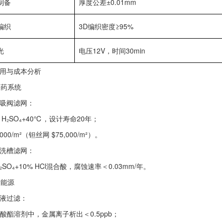
制备‌
厚度公差±0.01mm
编织‌
3D编织密度≥95%
‌
电压12V，时间30min
应用与成本分析‌
制药系统‌
吸阀滤网‌：
 H₂SO₄+40℃，设计寿命20年；
000/m²（钽丝网 $75,000/m²）。
洗槽滤网‌：
₂SO₄+10% HCl混合酸，腐蚀速率＜0.03mm/年。
新能源‌
液过滤‌：
+碳酸酯溶剂中，金属离子析出＜0.5ppb；