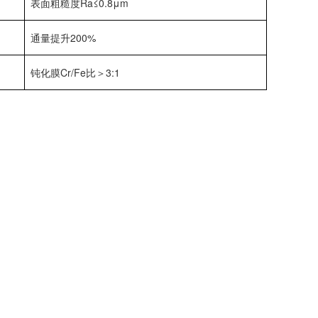
表面粗糙度Ra≤0.8μm
通量提升200%
钝化膜Cr/Fe比＞3:1