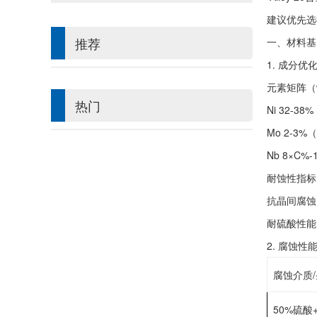
建议优先选择
推荐
‌一、材料
1. ‌成分优
‌元素矩阵（
热门
‌Ni 32-3
‌Mo 2-3
‌Nb 8×C
‌耐蚀性指标
‌抗晶间腐蚀阈
‌耐硫酸性能
2. ‌腐蚀性
腐蚀介质
‌50%硫酸