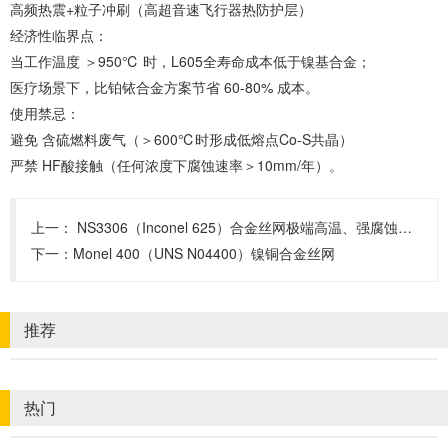
‌高频热震+粒子冲刷‌（高超音速飞行器热防护层）
‌经济性临界点‌：
当工作温度 ‌＞950℃‌ 时，L605全寿命成本低于镍基合金；
医疗场景下，比铂铱合金方案节省 ‌60-80%‌ 成本。
‌使用禁忌‌：
避免 ‌含硫燃料废气‌（＞600℃时形成低熔点Co-S共晶）
严禁 ‌HF酸接触‌（任何浓度下腐蚀速率＞10mm/年）。
上一：
‌NS3306（Inconel 625）合金丝网‌极端高温、强腐蚀及复杂应力环境‌下的独特性能
下一：
‌Monel 400（UNS N04400）镍铜合金丝网
推荐
热门