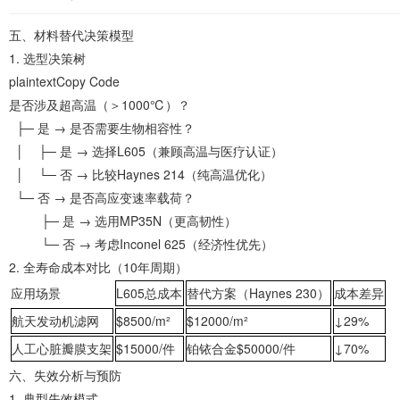
‌五、材料替代决策模型‌
1. ‌选型决策树‌
plaintextCopy Code
是否涉及超高温（＞1000℃）？
├─ 是 → 是否需要生物相容性？
│ ├─ 是 → 选择L605（兼顾高温与医疗认证）
│ └─ 否 → 比较Haynes 214（纯高温优化）
└─ 否 → 是否高应变速率载荷？
├─ 是 → 选用MP35N（更高韧性）
└─ 否 → 考虑Inconel 625（经济性优先）
2. ‌全寿命成本对比（10年周期）‌
应用场景
L605总成本
替代方案（Haynes 230）
成本差异
航天发动机滤网
$8500/m²
$12000/m²
↓29%
人工心脏瓣膜支架
$15000/件
铂铱合金$50000/件
↓70%
‌六、失效分析与预防‌
1. ‌典型失效模式‌