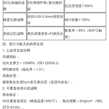
‌4D立体编织滤
Z向增强纤维+激光微焊
抗压溃强度↑300%
网‌
接
丝径0.05-0.5mm渐变排
‌梯度孔隙滤网‌
纳污容量↑150%
布
恢复率＞95%（600℃触
‌形状记忆滤网‌
奥氏体预变形+约束回火
发）
‌四、医疗与航天的跨界应用‌
1. ‌心血管支架丝网‌
‌关键指标‌：
径向支撑力＞150kPa（ISO 25539-2）
MRI兼容性（磁化率＜1.01）
‌表面处理‌：
微弧氧化生成5μm多孔氧化层（促进内皮化）。
2. ‌可重复使用火箭滤网‌
‌寿命验证‌：
50次重复使用后（峰值温度1350℃），氧化增重＜2mg/cm²（MIL-
STD-810G）。