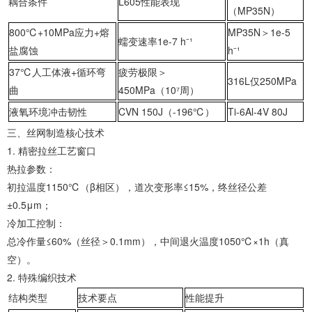
耦合条件
L605性能表现
（MP35N）
‌800℃+10MPa应力+熔
MP35N＞1e-5
蠕变速率1e-7 h⁻¹
盐腐蚀‌
h⁻¹
‌37℃人工体液+循环弯
疲劳极限＞
316L仅250MPa
曲‌
450MPa（10⁷周）
‌液氧环境冲击韧性‌
CVN 150J（-196℃）
Ti-6Al-4V 80J
‌三、丝网制造核心技术‌
1. ‌精密拉丝工艺窗口‌
‌热拉参数‌：
初拉温度1150℃（β相区），道次变形率≤15%，终丝径公差
±0.5μm；
‌冷加工控制‌：
总冷作量≤60%（丝径＞0.1mm），中间退火温度1050℃×1h（真
空）。
2. ‌特殊编织技术‌
结构类型
技术要点
性能提升