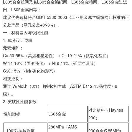
‌L605合金丝网又名‌L605合金编织网、‌L605合金筛网、‌L605合金过滤
网、‌L605金属网等；
建议优先选择符合GB/T 5330-2003《工业用金属丝编织网》标准的正
公差产品（网孔公差+0/-3%）。
‌一、材料基因与极限性能‌
1. ‌成分设计逻辑‌
‌元素矩阵‌：
‌Co 50-55%‌（高温相稳定性） + ‌Cr 19-21%‌（抗氧化基底）
‌W 14-16%‌（固溶强化） + ‌Ni 9-11%‌（延展性调节）
‌C≤0.15%‌（控制碳化物形态）
‌相变控制‌：
通过 ‌W/Mo比（3:1）‌ 抑制σ相生成（ASTM E112-13晶粒度7-9
级）。
2. ‌突破性性能参数‌
对比材料（Haynes
性能指标
L605合金
230）
280MPa（AMS
‌1100℃抗拉强度‌
230合金仅85MPa