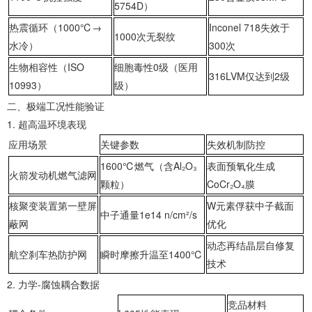
5754D）
‌热震循环（1000℃→
Inconel 718失效于
1000次无裂纹
水冷）‌
300次
‌生物相容性（ISO
细胞毒性0级（医用
316LVM仅达到2级
10993）‌
级）
‌二、极端工况性能验证‌
1. ‌超高温环境表现‌
应用场景
关键参数
失效机制防控
1600℃燃气（含Al₂O₃
表面预氧化生成
‌火箭发动机燃气滤网‌
颗粒）
CoCr₂O₄膜
‌核聚变装置第一壁屏
W元素俘获中子截面
中子通量1e14 n/cm²/s
蔽网‌
优化
动态再结晶层自修复
‌航空刹车热防护网‌
瞬时摩擦升温至1400℃
技术
2. ‌力学-腐蚀耦合数据‌
竞品材料