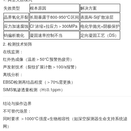
失效类型
根本原因
解决方案
‌晶界氧化开裂‌
长期暴露于800-950℃区间
表面Al-Si扩散涂层
‌应力加速腐蚀‌
Cl⁻浓缩+拉应力＞300MPa
电化学抛光+阴极保护
‌钨偏析脆化‌
凝固速率控制不当
定向凝固工艺（DS）
2. ‌检测技术矩阵‌
‌在线监测‌：
红外热成像（温差＞50℃预警热疲劳）
声发射技术（裂纹扩展计数＞100/s报警）
‌离线分析‌：
EBSD检测再结晶程度（＞70%需更换）
SIMS氢渗透量检测（H≤0.1ppm）
‌结论与操作边界‌
‌不可替代场景‌：
同时要求 ‌＞1000℃强度+生物相容性‌（如深空探测器生命支持系统滤
网）