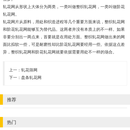
轧花网从形状上大体分为两类，一类叫做整织轧花网，一类叫做阶花
轧花网。
轧花网片从原料，用处和织造进程等几个重要方面来说，整织轧花网
和阶花轧花网能够互为替代品。这两者并没有本质上的不一样。如果
非要分别出一两点来，首要就是在用处方面。整织轧花网做出来的网
面比拟软一些，可是耐磨性却比阶花轧花网要经用一些。依据这点差
异，整织轧花网和阶花轧花网就要依据需要用处不一样的场合。
上一：
轧花筛网
下一：
盘条轧花网
推荐
热门