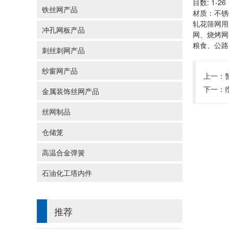
目数: 1-26
铁丝网产品
材质：不锈
轧花筛网用
冲孔网板产品
网、烧烤网
粮食、公路
刺丝刺网产品
纱窗网产品
上一：
下一：
金属装饰丝网产品
丝网制品
仓储笼
高温合金弹簧
石油化工塔内件
推荐