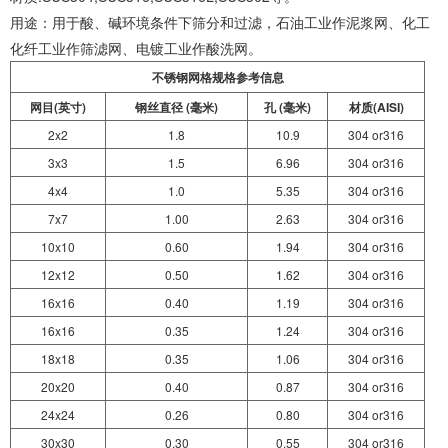
用途：用于酸、碱环境条件下筛分和过滤，石油工业作泥浆网、化工
化纤工业作筛滤网、电镀工业作酸洗网。
不锈钢网格规格参考信息
网目(英寸)
钢丝直径 (毫米)
孔 (毫米)
材质(AISI)
2x2
1.8
10.9
304 or316
3x3
1.5
6.96
304 or316
4x4
1.0
5.35
304 or316
7x7
1.00
2.63
304 or316
10x10
0.60
1.94
304 or316
12x12
0.50
1.62
304 or316
16x16
0.40
1.19
304 or316
16x16
0.35
1.24
304 or316
18x18
0.35
1.06
304 or316
20x20
0.40
0.87
304 or316
24x24
0.26
0.80
304 or316
30x30
0.30
0.55
304 or316