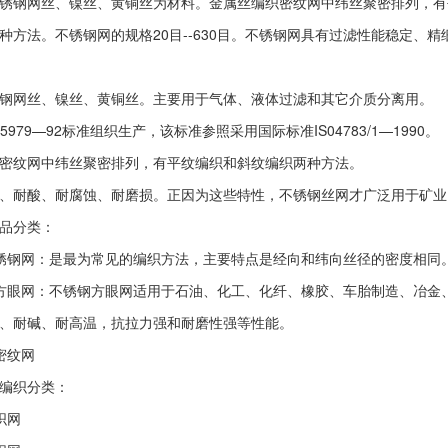
锈钢网丝、镍丝、黄铜丝为材料。金属丝编织密纹网中纬丝聚密排列，有
种方法。不锈钢网的规格20目--630目。不锈钢网具有过滤性能稳定、
钢网丝、镍丝、黄铜丝。主要用于气体、液体过滤和其它介质分离用。
T5979—92标准组织生产，该标准参照采用国际标准IS04783/1—1990。
密纹网中纬丝聚密排列，有平纹编织和斜纹编织两种方法。
、耐酸、耐腐蚀、耐磨损。正因为这些特性，不锈钢丝网才广泛用于矿业
品分类：
锈钢网：是最为常见的编织方法，主要特点是经向和纬向丝径的密度相同
方眼网：不锈钢方眼网适用于石油、化工、化纤、橡胶、车胎制造、冶金
、耐碱、耐高温，抗拉力强和耐磨性强等性能。
密纹网
编织分类：
织网