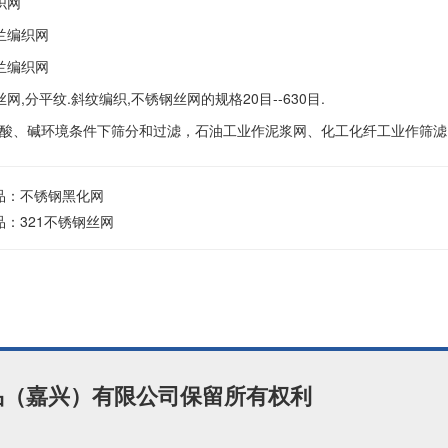
织网
兰编织网
兰编织网
网,分平纹.斜纹编织,不锈钢丝网的规格20目--630目.
酸、碱环境条件下筛分和过滤，石油工业作泥浆网、化工化纤工业作筛滤
品：
不锈钢黑化网
品：
321不锈钢丝网
制品（嘉兴）有限公司保留所有权利