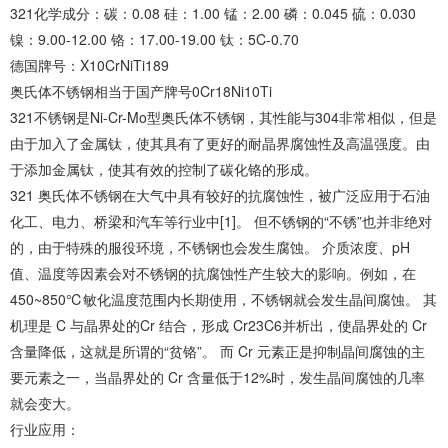
321化学成分：碳：0.08 硅：1.00 锰：2.00 磷：0.045 硫：0.030
镍：9.00-12.00 铬：17.00-19.00 钛：5C-0.70
德国牌号：X10CrNiTi189
奥氏体不锈钢相当于国产牌号0Cr18Ni10Ti
321不锈钢是Ni-Cr-Mo型奥氏体不锈钢，其性能与304非常相似，但是
由于加入了金属钛，使其具有了更好的耐晶界腐蚀性及高温强度。由
于添加金属钛，使其有效的控制了碳化铬的形成。
321 奥氏体不锈钢在大气中具有较好的抗腐蚀性，被广泛应用于石油
化工、电力、桥梁和汽车等行业中[1]。 但不锈钢的“不锈”也并非绝对
的，由于特殊的服役环境，不锈钢也会发生腐蚀。 介质浓度、pH
值、温度等因素会对不锈钢的抗腐蚀性产生较大的影响。例如，在
450~850℃敏化温度范围内长期使用，不锈钢就会发生晶间腐蚀。 其
机理是 C 与晶界处的Cr 结合，形成 Cr23C6并析出，使晶界处的 Cr
含量降低，这就是所谓的“贫铬”。 而 Cr 元素正是抑制晶间腐蚀的主
要元素之一，当晶界处的 Cr 含量低于12%时，发生晶间腐蚀的几率
就会变大。
行业应用：