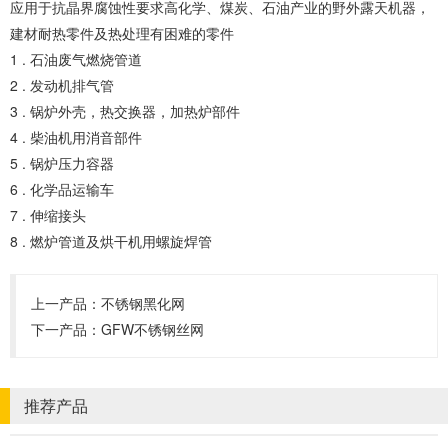
应用于抗晶界腐蚀性要求高化学、煤炭、石油产业的野外露天机器，
建材耐热零件及热处理有困难的零件
1 . 石油废气燃烧管道
2 . 发动机排气管
3 . 锅炉外壳，热交换器，加热炉部件
4 . 柴油机用消音部件
5 . 锅炉压力容器
6 . 化学品运输车
7 . 伸缩接头
8 . 燃炉管道及烘干机用螺旋焊管
上一产品：
不锈钢黑化网
下一产品：
GFW不锈钢丝网
推荐产品