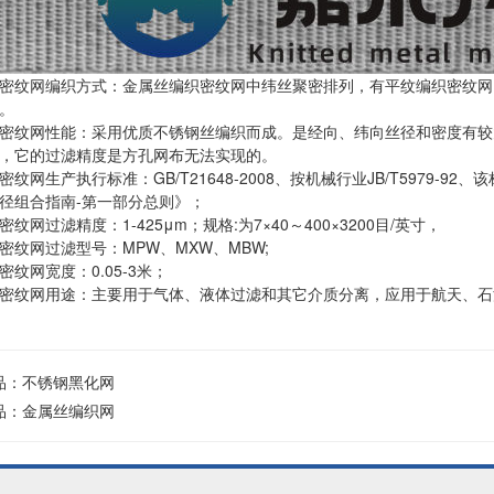
密纹网编织方式：金属丝编织密纹网中纬丝聚密排列，有平纹编织密纹网
。
密纹网性能：采用优质不锈钢丝编织而成。是经向、纬向丝径和密度有较
，它的过滤精度是方孔网布无法实现的。
纹网生产执行标准：GB/T21648-2008、按机械行业JB/T5979-92、该
径组合指南-第一部分总则》；
纹网过滤精度：1-425μm；规格:为7×40～400×3200目/英寸，
密纹网过滤型号：MPW、MXW、MBW;
纹网宽度：0.05-3米；
密纹网用途：主要用于气体、液体过滤和其它介质分离，应用于航天、石
品：
不锈钢黑化网
品：
金属丝编织网