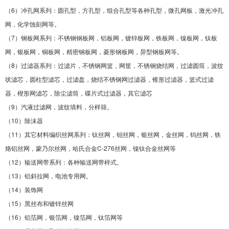
（6）冲孔网系列：圆孔型，方孔型，组合孔型等各种孔型，微孔网板，激光冲孔
网，化学蚀刻网等。
（7）钢板网系列：不锈钢钢板网，铝板网，镀锌板网，铁板网，镍板网，钛板
网，银板网，铜板网，精密钢板网，菱形钢板网，异型钢板网等。
（8）过滤器系列：过滤片，不锈钢网篮，网筐，不锈钢烧结网，过滤圆筒，波纹
状滤芯，圆柱型滤芯，过滤盘，烧结不锈钢网过滤器，锥形过滤器，篮式过滤
器，楔形网滤芯，除尘滤筒，碟片式过滤器，其它滤芯
（9）汽液过滤网，波纹填料，分样筛。
（10）除沫器
（11）其它材料编织丝网系列：钛丝网，钼丝网，银丝网，金丝网，钨丝网，铁
烙铝丝网，蒙乃尔丝网，哈氏合金C-276丝网，镍钛合金丝网等
（12）输送网带系列：各种输送网带样式。
（13）铝斜拉网，电池专用网。
（14）装饰网
（15）黑丝布和镀锌丝网
（16）铝箔网，银箔网，镍箔网，钛箔网等