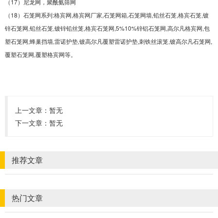
（17）尼龙网，聚酰氨筛网
（18）石笼网系列:格宾网,格宾网厂家,石笼网箱,石笼网墙,铅丝石笼,格宾石笼,镀
锌石笼网,铅丝石笼,镀锌铅丝笼,格宾石笼网,5%10%锌铝石笼网,高尔凡格宾网,包
塑石笼网,蜂巢挡墙,雷诺护垫,镀高尔凡覆塑雷诺护垫,刺铁丝滚笼,镀高尔凡石笼网,
覆塑石笼网,覆塑格宾网等。
上一文章：暂无
下一文章：暂无
推荐文章
热门文章