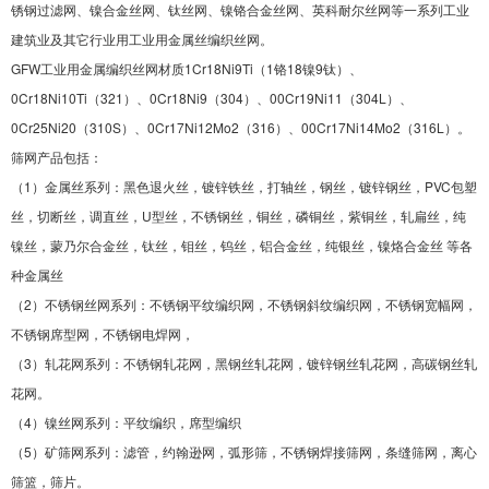
锈钢过滤网、镍合金丝网、钛丝网、镍铬合金丝网、英科耐尔丝网等一系列工业
建筑业及其它行业用工业用金属丝编织丝网。
GFW工业用金属编织丝网材质1Cr18Ni9Ti（1铬18镍9钛）、
0Cr18Ni10Ti（321）、0Cr18Ni9（304）、00Cr19Ni11（304L）、
0Cr25Ni20（310S）、0Cr17Ni12Mo2（316）、00Cr17Ni14Mo2（316L）。
筛网产品包括：
（1）金属丝系列：黑色退火丝，镀锌铁丝，打轴丝，钢丝，镀锌钢丝，PVC包塑
丝，切断丝，调直丝，U型丝，不锈钢丝，铜丝，磷铜丝，紫铜丝，轧扁丝，纯
镍丝，蒙乃尔合金丝，钛丝，钼丝，钨丝，铝合金丝，纯银丝，镍烙合金丝 等各
种金属丝
（2）不锈钢丝网系列：不锈钢平纹编织网，不锈钢斜纹编织网，不锈钢宽幅网，
不锈钢席型网，不锈钢电焊网，
（3）轧花网系列：不锈钢轧花网，黑钢丝轧花网，镀锌钢丝轧花网，高碳钢丝轧
花网。
（4）镍丝网系列：平纹编织，席型编织
（5）矿筛网系列：滤管，约翰逊网，弧形筛，不锈钢焊接筛网，条缝筛网，离心
筛篮，筛片。